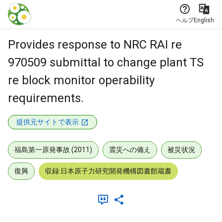
本文に飛ぶ
ヘルプ
English
Provides response to NRC RAI re
970509 submittal to change plant TS
re block monitor operability
requirements.
提供元サイトで表示
福島第一原発事故 (2011)
震災への備え
被災状況
復興
収録:日本原子力研究開発機構図書館蔵書