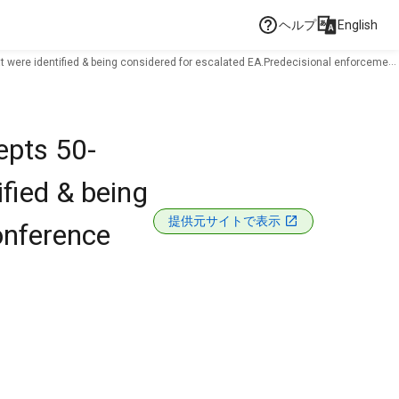
ヘルプ
English
at were identified & being considered for escalated EA.Predecisional enforcement
epts 50-
fied & being
提供元サイトで表示
onference