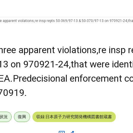
ee apparent violations,re insp repts 50-369/97-13 & 50-370/97-13 on 970921-24,th
hree apparent violations,re insp r
 on 970921-24,that were identi
 EA.Predecisional enforcement c
970919.
状況
復興
収録:日本原子力研究開発機構図書館蔵書