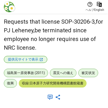
本文に飛ぶ
ヘルプ
English
Requests that license SOP-30206-3,for
PJ Leheney,be terminated since
employee no longer requires use of
NRC license.
提供元サイトで表示
福島第一原発事故 (2011)
震災への備え
被災状況
復興
収録:日本原子力研究開発機構図書館蔵書