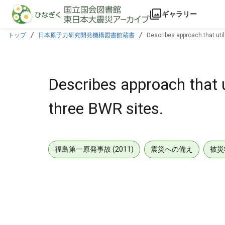
本文に飛ぶ
ギャラリー
トップ
日本原子力研究開発機構図書館蔵書
Describes approach that util
Describes approach that ut
three BWR sites.
福島第一原発事故 (2011)
震災への備え
被災