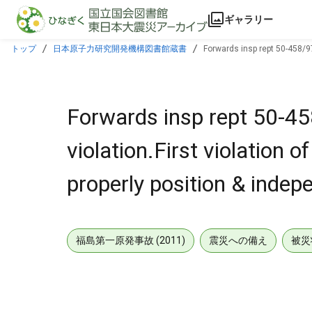
本文に飛ぶ
ギャラリー
トップ
日本原子力研究開発機構図書館蔵書
Forwards insp rept 50-458/97
Forwards insp rept 50-4
violation.First violation 
properly position & indep
福島第一原発事故 (2011)
震災への備え
被災