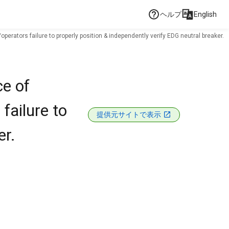
ヘルプ
English
perators failure to properly position & independently verify EDG neutral breaker.
e of
failure to
提供元サイトで表示
er.