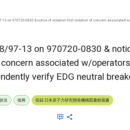
-13 on 970720-0830 & notice of violation.First violation of concern associated w/o
58/97-13 on 970720-0830 & notic
of concern associated w/operators 
endently verify EDG neutral break
状況
復興
収録:日本原子力研究開発機構図書館蔵書