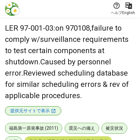
本文に飛ぶ
ヘルプ
English
LER 97-001-03:on 970108,failure to
comply w/surveillance requirements
to test certain components at
shutdown.Caused by personnel
error.Reviewed scheduling database
for similar scheduling errors & rev of
applicable procedures.
提供元サイトで表示
福島第一原発事故 (2011)
震災への備え
被災状況