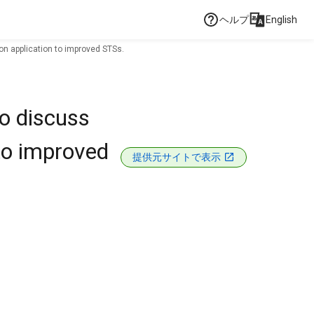
ヘルプ
English
on application to improved STSs.
o discuss
 to improved
提供元サイトで表示