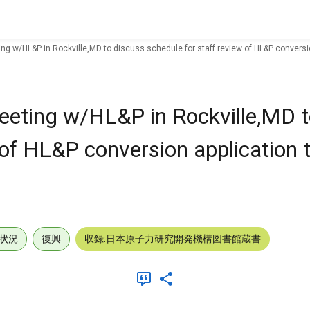
ing w/HL&P in Rockville,MD to discuss schedule for staff review of HL&P conversi
eeting w/HL&P in Rockville,MD t
 of HL&P conversion application
状況
復興
収録:日本原子力研究開発機構図書館蔵書