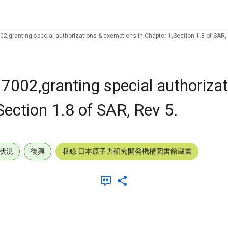
02,granting special authorizations & exemptions in Chapter 1,Section 1.8 of SAR,
 7002,granting special authoriza
ection 1.8 of SAR, Rev 5.
状況
復興
収録:日本原子力研究開発機構図書館蔵書