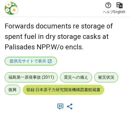
本文に飛ぶ
ヘルプ
English
Forwards documents re storage of
spent fuel in dry storage casks at
Palisades NPP.W/o encls.
提供元サイトで表示
福島第一原発事故 (2011)
震災への備え
被災状況
復興
収録:日本原子力研究開発機構図書館蔵書