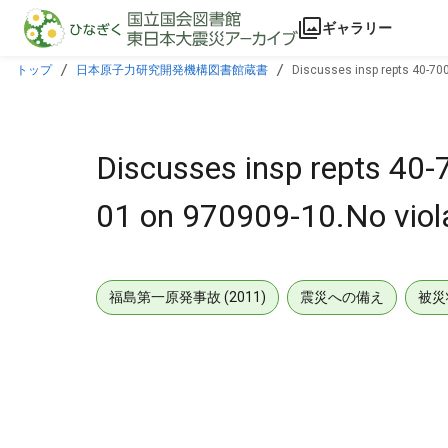
本文に飛ぶ
ギャラリー
トップ
日本原子力研究開発機構図書館蔵書
Discusses insp repts 40-70
Discusses insp repts 40
01 on 970909-10.No viol
福島第一原発事故 (2011)
震災への備え
被災