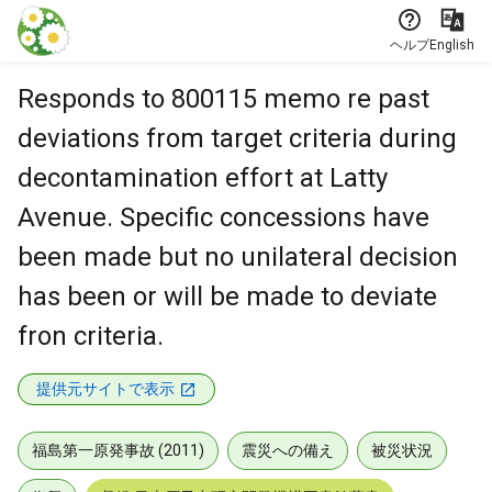
本文に飛ぶ
ヘルプ
English
Responds to 800115 memo re past
deviations from target criteria during
decontamination effort at Latty
Avenue. Specific concessions have
been made but no unilateral decision
has been or will be made to deviate
fron criteria.
提供元サイトで表示
福島第一原発事故 (2011)
震災への備え
被災状況