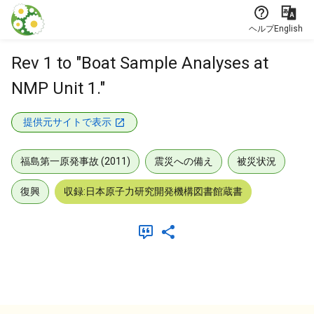
本文に飛ぶ
ヘルプ
English
Rev 1 to "Boat Sample Analyses at
NMP Unit 1."
提供元サイトで表示
福島第一原発事故 (2011)
震災への備え
被災状況
復興
収録:日本原子力研究開発機構図書館蔵書
メタデータ