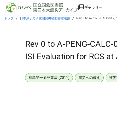
本文に飛ぶ
ギャラリー
トップ
日本原子力研究開発機構図書館蔵書
Rev 0 to A-PENG-CALC-012, "
Rev 0 to A-PENG-CALC-01
ISI Evaluation for RCS at
福島第一原発事故 (2011)
震災への備え
被災