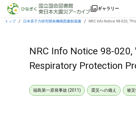
本文に飛ぶ
ギャラリー
トップ
日本原子力研究開発機構図書館蔵書
NRC Info Notice 98-020, "P
NRC Info Notice 98-020
Respiratory Protection P
福島第一原発事故 (2011)
震災への備え
被災