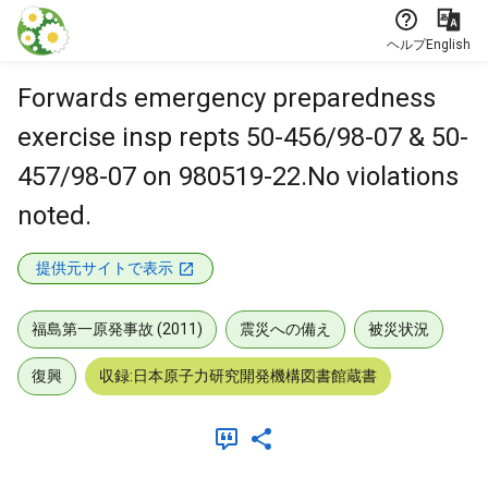
本文に飛ぶ
ヘルプ
English
Forwards emergency preparedness
exercise insp repts 50-456/98-07 & 50-
457/98-07 on 980519-22.No violations
noted.
提供元サイトで表示
福島第一原発事故 (2011)
震災への備え
被災状況
復興
収録:日本原子力研究開発機構図書館蔵書