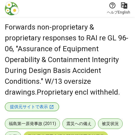
本文に飛ぶ
ヘルプ
English
Forwards non-proprietary &
proprietary responses to RAI re GL 96-
06, "Assurance of Equipment
Operability & Containment Integrity
During Design Basis Accident
Conditions." W/13 oversize
drawings.Proprietary encl withheld.
提供元サイトで表示
福島第一原発事故 (2011)
震災への備え
被災状況