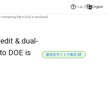
ヘルプ
English
 containing RAI to DOE is enclosed.
dit & dual-
to DOE is
提供元サイトで表示