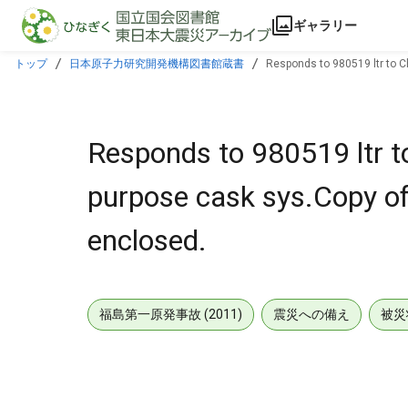
本文に飛ぶ
ギャラリー
トップ
日本原子力研究開発機構図書館蔵書
Responds to 980519 ltr to C
Responds to 980519 ltr t
purpose cask sys.Copy of
enclosed.
福島第一原発事故 (2011)
震災への備え
被災