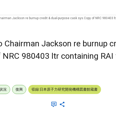
hairman Jackson re burnup credit & dual-purpose cask sys.Copy of NRC 980403 ltr
o Chairman Jackson re burnup cre
 NRC 980403 ltr containing RAI 
状況
復興
収録:日本原子力研究開発機構図書館蔵書