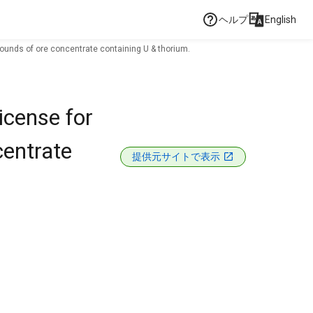
ヘルプ
English
pounds of ore concentrate containing U & thorium.
icense for
centrate
提供元サイトで表示