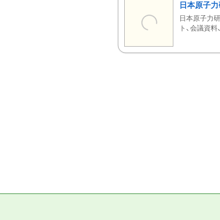
日本原子力
日本原子力研
ト、会議資料、