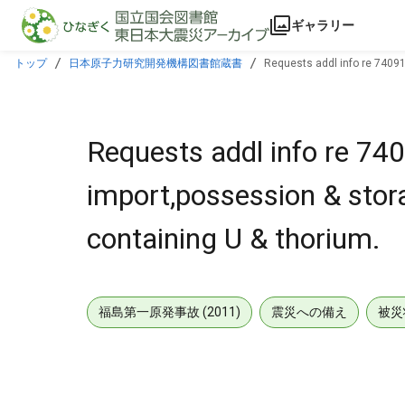
本文に飛ぶ
ギャラリー
トップ
日本原子力研究開発機構図書館蔵書
Requests addl info re 74091
Requests addl info re 740
import,possession & stor
containing U & thorium.
福島第一原発事故 (2011)
震災への備え
被災