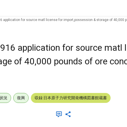
6 application for source matl license for import,possession & storage of 40,000 
916 application for source matl l
age of 40,000 pounds of ore con
状況
復興
収録:日本原子力研究開発機構図書館蔵書