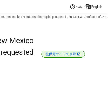
ヘルプ
English
rces,Inc has requested that trip be postponed until Sept.W/Certificate of Svc.
New Mexico
 requested
提供元サイトで表示