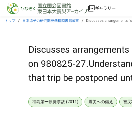
本文に飛ぶ
ギャラリー
トップ
日本原子力研究開発機構図書館蔵書
Discusses arrangements for 
Discusses arrangements 
on 980825-27.Understand
that trip be postponed unt
福島第一原発事故 (2011)
震災への備え
被災