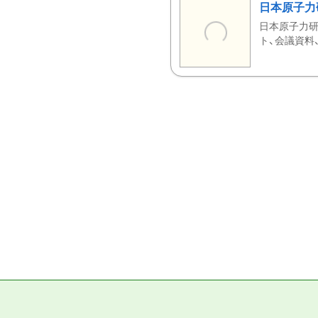
日本原子力
日本原子力研
ト、会議資料、