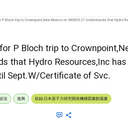
P Bloch trip to Crownpoint,New Mexico on 980825-27.Understands that Hydro Resou
for P Bloch trip to Crownpoint,
s that Hydro Resources,Inc has
il Sept.W/Certificate of Svc.
状況
復興
収録:日本原子力研究開発機構図書館蔵書