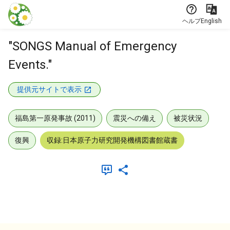
本文に飛ぶ
ヘルプ
English
"SONGS Manual of Emergency
Events."
提供元サイトで表示
福島第一原発事故 (2011)
震災への備え
被災状況
復興
収録:日本原子力研究開発機構図書館蔵書
メタデータ