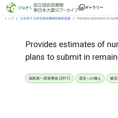
本文に飛ぶ
ギャラリー
トップ
日本原子力研究開発機構図書館蔵書
Provides estimates of numbe
Provides estimates of num
plans to submit in remai
福島第一原発事故 (2011)
震災への備え
被災