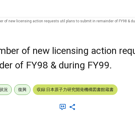
r of new licensing action requests util plans to submit in remainder of FY98 & du
ber of new licensing action requ
nder of FY98 & during FY99.
状況
復興
収録:日本原子力研究開発機構図書館蔵書