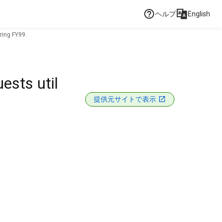
ヘルプ
English
ring FY99.
ests util
提供元サイトで表示