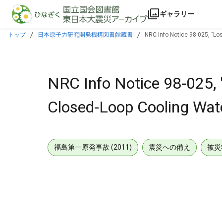
本文に飛ぶ
ギャラリー
トップ
日本原子力研究開発機構図書館蔵書
NRC Info Notice 98-025, "Lo
NRC Info Notice 98-025, 
Closed-Loop Cooling Wate
福島第一原発事故 (2011)
震災への備え
被災