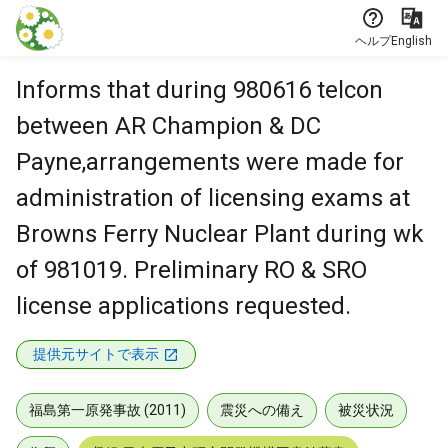
本文に飛ぶ
ヘルプ
English
Informs that during 980616 telcon
between AR Champion & DC
Payne,arrangements were made for
administration of licensing exams at
Browns Ferry Nuclear Plant during wk
of 981019. Preliminary RO & SRO
license applications requested.
提供元サイトで表示
福島第一原発事故 (2011)
震災への備え
被災状況