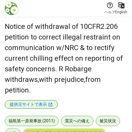
本文に飛ぶ
ヘルプ
English
Notice of withdrawal of 10CFR2.206
petition to correct illegal restraint on
communication w/NRC & to rectify
current chilling effect on reporting of
safety concerns. R Robarge
withdraws,with prejudice,from
petition.
提供元サイトで表示
福島第一原発事故 (2011)
震災への備え
被災状況