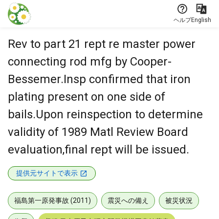
本文に飛ぶ
ヘルプ
English
Rev to part 21 rept re master power
connecting rod mfg by Cooper-
Bessemer.Insp confirmed that iron
plating present on one side of
bails.Upon reinspection to determine
validity of 1989 Matl Review Board
evaluation,final rept will be issued.
提供元サイトで表示
福島第一原発事故 (2011)
震災への備え
被災状況