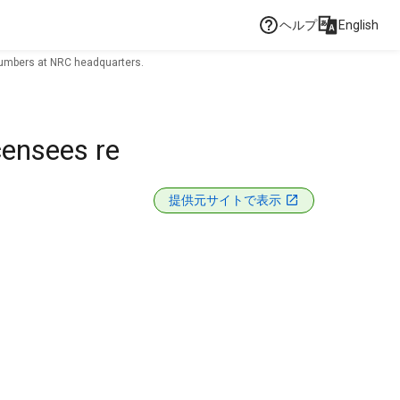
ヘルプ
English
numbers at NRC headquarters.
censees re
提供元サイトで表示