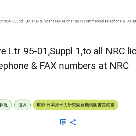
tr 95-01,Suppl 1,to all NRC licensees re change in commercial telephone & FAX 
 Ltr 95-01,Suppl 1,to all NRC li
lephone & FAX numbers at NRC
状況
復興
収録:日本原子力研究開発機構図書館蔵書