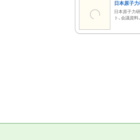
日本原子力
日本原子力研
ト、会議資料、