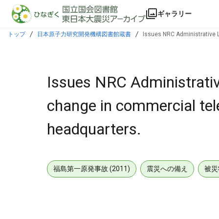
本文に飛ぶ
ギャラリー
トップ
日本原子力研究開発機構図書館蔵書
Issues NRC Administrative L
Issues NRC Administrative
change in commercial te
headquarters.
福島第一原発事故 (2011)
震災への備え
被災