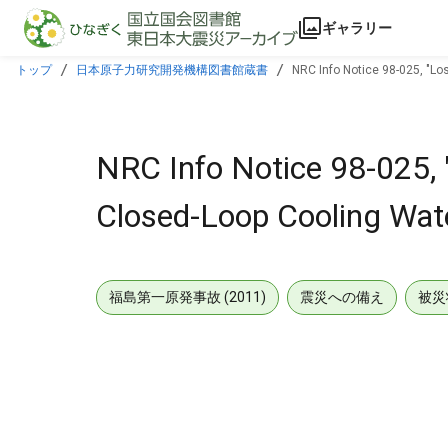
本文に飛ぶ
ギャラリー
トップ
日本原子力研究開発機構図書館蔵書
NRC Info Notice 98-025, "Lo
NRC Info Notice 98-025, 
Closed-Loop Cooling Wate
福島第一原発事故 (2011)
震災への備え
被災