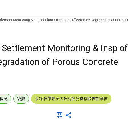
ttlement Monitoring & Insp of Plant Structures Affected By Degradation of Porous
"Settlement Monitoring & Insp of
egradation of Porous Concrete
状況
復興
収録:日本原子力研究開発機構図書館蔵書