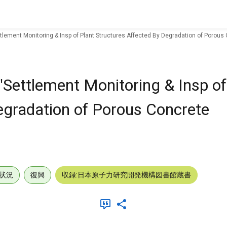
ttlement Monitoring & Insp of Plant Structures Affected By Degradation of Porous
"Settlement Monitoring & Insp of
egradation of Porous Concrete
状況
復興
収録:日本原子力研究開発機構図書館蔵書