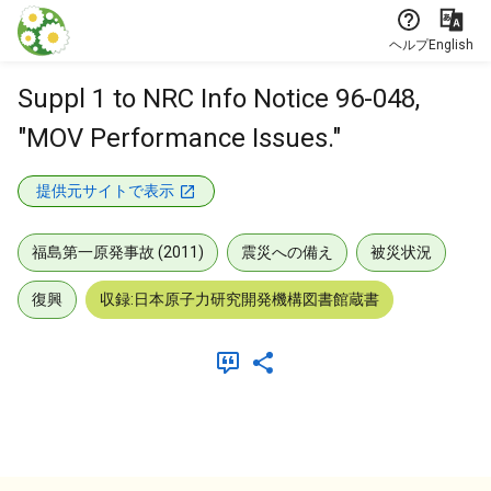
本文に飛ぶ
ヘルプ
English
Suppl 1 to NRC Info Notice 96-048,
"MOV Performance Issues."
提供元サイトで表示
福島第一原発事故 (2011)
震災への備え
被災状況
復興
収録:日本原子力研究開発機構図書館蔵書
メタデータ