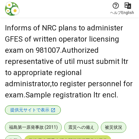
本文に飛ぶ
ヘルプ
English
Informs of NRC plans to administer
GFES of written operator licensing
exam on 981007.Authorized
representative of util must submit ltr
to appropriate regional
administrator,to register personnel for
exam.Sample registration ltr encl.
提供元サイトで表示
福島第一原発事故 (2011)
震災への備え
被災状況