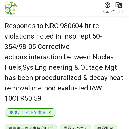
本文に飛ぶ
ヘルプ
English
Responds to NRC 980604 ltr re
violations noted in insp rept 50-
354/98-05.Corrective
actions:interaction between Nuclear
Fuels,Sys Engineering & Outage Mgt
has been proceduralized & decay heat
removal method evaluated IAW
10CFR50.59.
提供元サイトで表示
福島第一原発事故 (2011)
震災への備え
被災状況