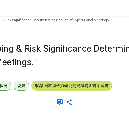
 & Risk Significance Determination Results of Expert Panel Meetings."
ping & Risk Significance Determi
eetings."
状況
復興
収録:日本原子力研究開発機構図書館蔵書