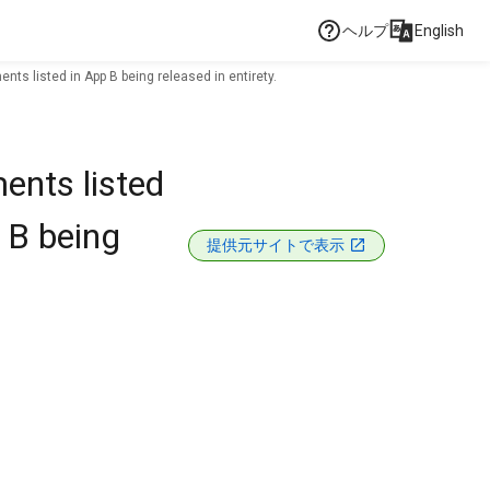
ヘルプ
English
ts listed in App B being released in entirety.
ents listed
 B being
提供元サイトで表示