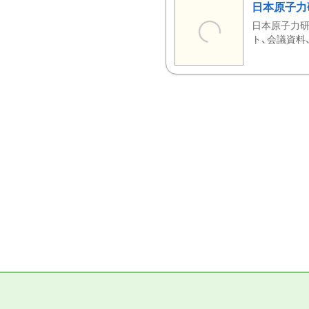
日本原子力
日本原子力研
ト、会議資料、