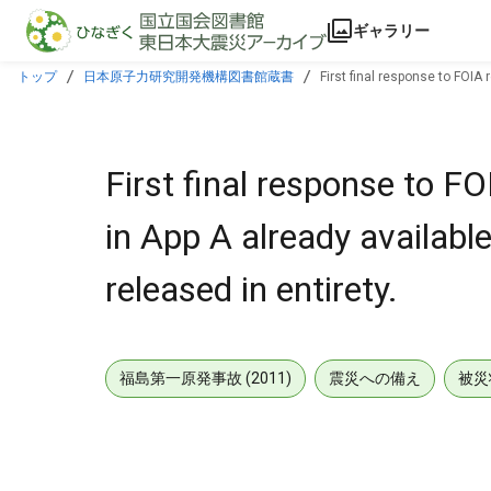
本文に飛ぶ
ギャラリー
トップ
日本原子力研究開発機構図書館蔵書
First final response to FOIA
First final response to 
in App A already availabl
released in entirety.
福島第一原発事故 (2011)
震災への備え
被災