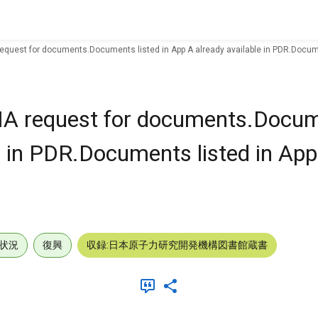
 request for documents.Documents listed in App A already available in PDR.Documen
FOIA request for documents.Docum
e in PDR.Documents listed in App
状況
復興
収録:日本原子力研究開発機構図書館蔵書