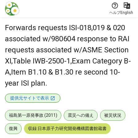
本文に飛ぶ
ヘルプ
English
Forwards requests ISI-018,019 & 020
associated w/980604 response to RAI
requests associated w/ASME Section
XI,Table IWB-2500-1,Exam Category B-
A,Item B1.10 & B1.30 re second 10-
year ISI plan.
提供元サイトで表示
福島第一原発事故 (2011)
震災への備え
被災状況
復興
収録:日本原子力研究開発機構図書館蔵書