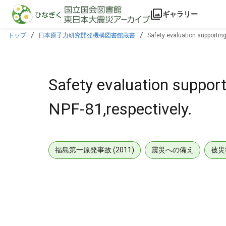
本文に飛ぶ
ギャラリー
トップ
日本原子力研究開発機構図書館蔵書
Safety evaluation supportin
Safety evaluation suppor
NPF-81,respectively.
福島第一原発事故 (2011)
震災への備え
被災