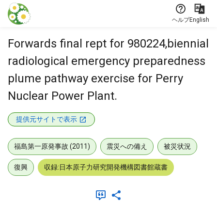
本文に飛ぶ
ヘルプ
English
Forwards final rept for 980224,biennial
radiological emergency preparedness
plume pathway exercise for Perry
Nuclear Power Plant.
提供元サイトで表示
福島第一原発事故 (2011)
震災への備え
被災状況
復興
収録:日本原子力研究開発機構図書館蔵書