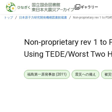
本文に飛ぶ
ギャラリー
トップ
日本原子力研究開発機構図書館蔵書
Non-proprietary rev 1 to PS
Non-proprietary rev 1 t
Using TEDE/Worst Two Ho
福島第一原発事故 (2011)
震災への備え
被災