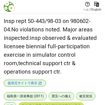
本文に飛ぶ
ヘルプ
English
Insp rept 50-443/98-03 on 980602-
04.No violations noted. Major areas
inspected:insp observed & evaluated
licensee biennial full-participation
exercise in simulator control
room,technical support ctr &
operations support ctr.
提供元サイトで表示
福島第一原発事故 (2011)
震災への備え
被災状況