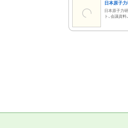
日本原子力
日本原子力研
ト、会議資料、