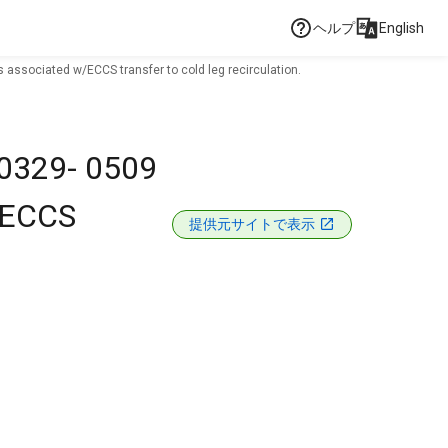
ヘルプ
English
 associated w/ECCS transfer to cold leg recirculation.
80329- 0509
w/ECCS
提供元サイトで表示