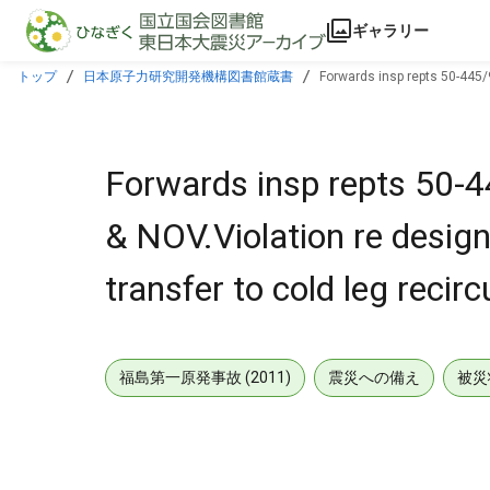
本文に飛ぶ
ギャラリー
トップ
日本原子力研究開発機構図書館蔵書
Forwards insp repts 50-445/
Forwards insp repts 50-
& NOV.Violation re desig
transfer to cold leg recirc
福島第一原発事故 (2011)
震災への備え
被災