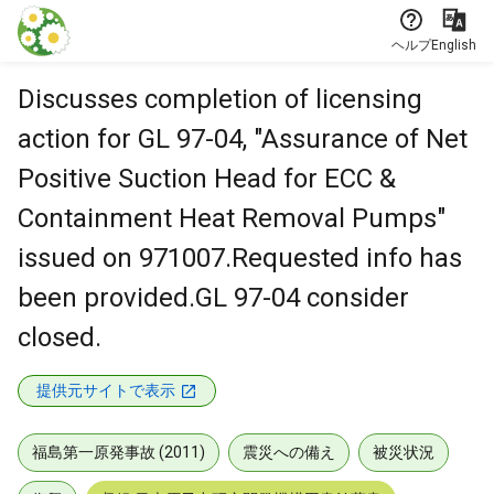
本文に飛ぶ
ヘルプ
English
Discusses completion of licensing
action for GL 97-04, "Assurance of Net
Positive Suction Head for ECC &
Containment Heat Removal Pumps"
issued on 971007.Requested info has
been provided.GL 97-04 consider
closed.
提供元サイトで表示
福島第一原発事故 (2011)
震災への備え
被災状況