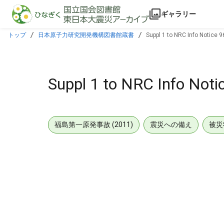
本文に飛ぶ
ギャラリー
トップ
日本原子力研究開発機構図書館蔵書
Suppl 1 to NRC Info Notice 
Suppl 1 to NRC Info Noti
福島第一原発事故 (2011)
震災への備え
被災
メタデータ