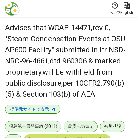
本文に飛ぶ
ヘルプ
English
Advises that WCAP-14471,rev 0,
"Steam Condensation Events at OSU
AP600 Facility" submitted in ltr NSD-
NRC-96-4661,dtd 960306 & marked
proprietary,will be withheld from
public disclosure,per 10CFR2.790(b)
(5) & Section 103(b) of AEA.
提供元サイトで表示
福島第一原発事故 (2011)
震災への備え
被災状況