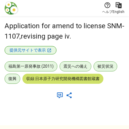
本文に飛ぶ
ヘルプ
English
Application for amend to license SNM-
1107,revising page iv.
提供元サイトで表示
福島第一原発事故 (2011)
震災への備え
被災状況
復興
収録:日本原子力研究開発機構図書館蔵書
メタデータ