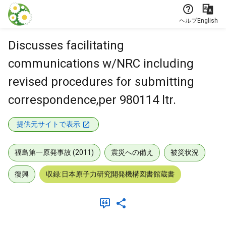
本文に飛ぶ
ヘルプ
English
Discusses facilitating
communications w/NRC including
revised procedures for submitting
correspondence,per 980114 ltr.
提供元サイトで表示
福島第一原発事故 (2011)
震災への備え
被災状況
復興
収録:日本原子力研究開発機構図書館蔵書