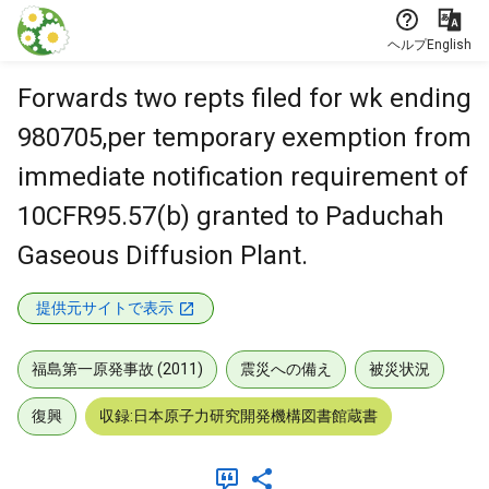
本文に飛ぶ
ヘルプ
English
Forwards two repts filed for wk ending
980705,per temporary exemption from
immediate notification requirement of
10CFR95.57(b) granted to Paduchah
Gaseous Diffusion Plant.
提供元サイトで表示
福島第一原発事故 (2011)
震災への備え
被災状況
復興
収録:日本原子力研究開発機構図書館蔵書