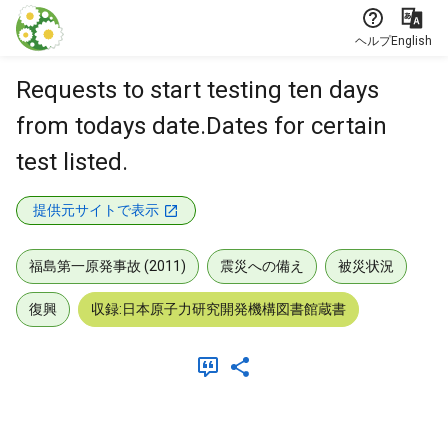
本文に飛ぶ
ヘルプ
English
Requests to start testing ten days
from todays date.Dates for certain
test listed.
提供元サイトで表示
福島第一原発事故 (2011)
震災への備え
被災状況
復興
収録:日本原子力研究開発機構図書館蔵書