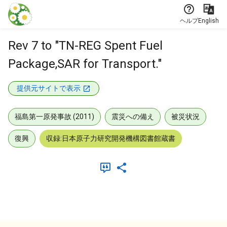
本文に飛ぶ
ヘルプ
English
Rev 7 to "TN-REG Spent Fuel
Package,SAR for Transport."
提供元サイトで表示
福島第一原発事故 (2011)
震災への備え
被災状況
復興
収録:日本原子力研究開発機構図書館蔵書
メタデータ