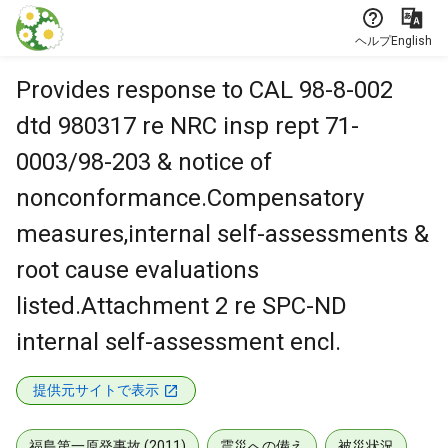
本文に飛ぶ
ヘルプ
English
Provides response to CAL 98-8-002
dtd 980317 re NRC insp rept 71-
0003/98-203 & notice of
nonconformance.Compensatory
measures,internal self-assessments &
root cause evaluations
listed.Attachment 2 re SPC-ND
internal self-assessment encl.
提供元サイトで表示
福島第一原発事故 (2011)
震災への備え
被災状況