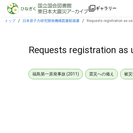
本文に飛ぶ
ギャラリー
トップ
日本原子力研究開発機構図書館蔵書
Requests registration as u
Requests registration as
福島第一原発事故 (2011)
震災への備え
被災
メタデータ